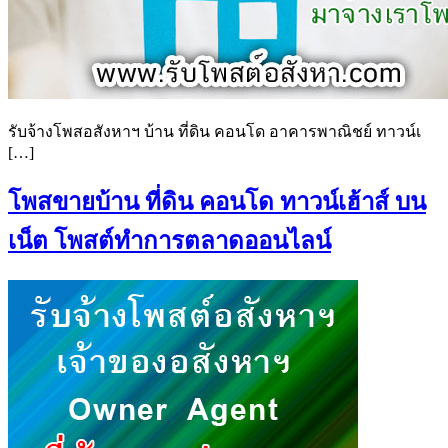
รับจ้างโพสอสังหาฯ บ้าน ที่ดิน คอนโด อาคารพาณิชย์ ทาวน์เ
[…]
โพสขายบ้าน ที่ดิน คอนโด ทาวน์เฮ้าส์ บน
เน็ต โพสต์ทำการตลาดออนไลน์