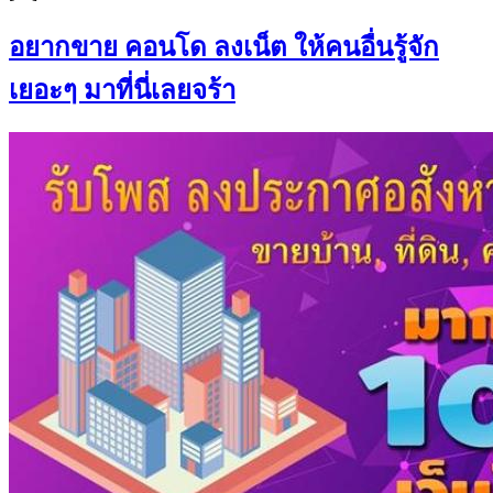
อยากขาย คอนโด ลงเน็ต ให้คนอื่นรู้จัก
เยอะๆ มาที่นี่เลยจร้า