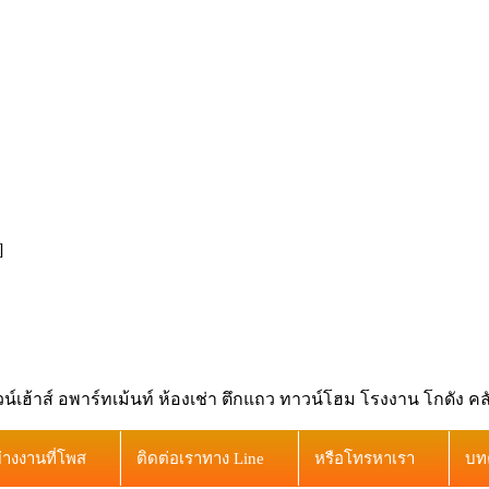
]
เฮ้าส์ อพาร์ทเม้นท์ ห้องเช่า ตึกแถว ทาวน์โฮม โรงงาน โกดัง ค
ย่างงานที่โพส
ติดต่อเราทาง Line
หรือโทรหาเรา
บท