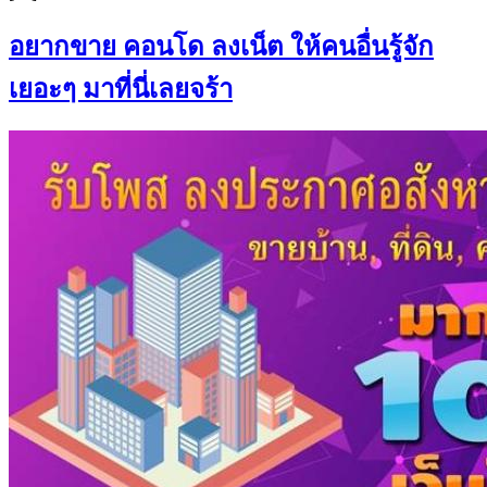
อยากขาย คอนโด ลงเน็ต ให้คนอื่นรู้จัก
เยอะๆ มาที่นี่เลยจร้า