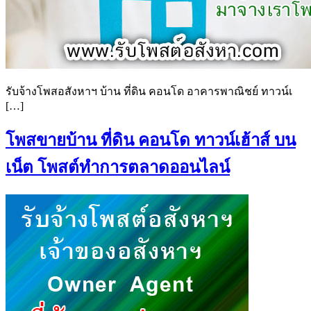
รับจ้างโพสอสังหาฯ บ้าน ที่ดิน คอนโด อาคารพาณิชย์ ทาวน์เ
[…]
โพสขายบ้าน ที่ดิน คอนโด ทาวน์เฮ้าส์ บน
เน็ต โพสต์ทำการตลาดออนไลน์