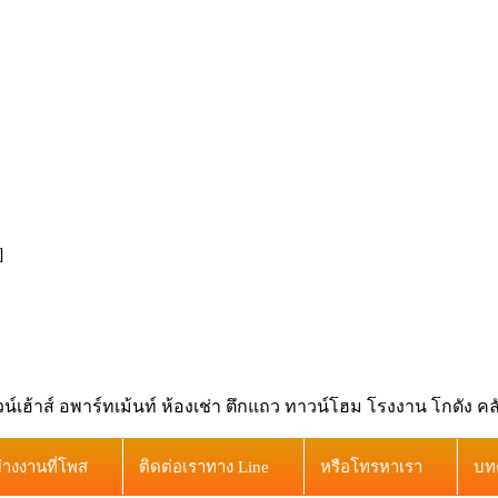
]
เฮ้าส์ อพาร์ทเม้นท์ ห้องเช่า ตึกแถว ทาวน์โฮม โรงงาน โกดัง ค
ย่างงานที่โพส
ติดต่อเราทาง Line
หรือโทรหาเรา
บท