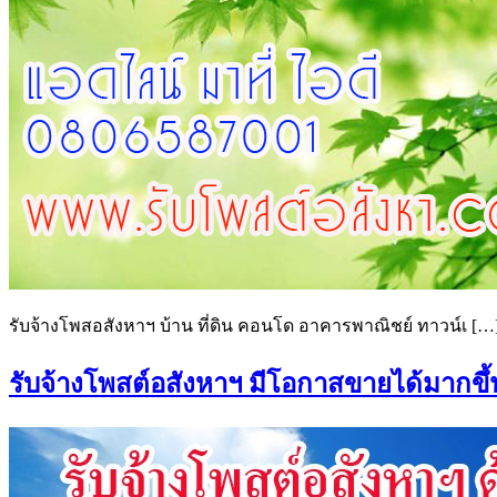
รับจ้างโพสอสังหาฯ บ้าน ที่ดิน คอนโด อาคารพาณิชย์ ทาวน์เ […
รับจ้างโพสต์อสังหาฯ มีโอกาสขายได้มากขึ้