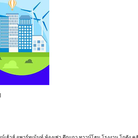
]
เฮ้าส์ อพาร์ทเม้นท์ ห้องเช่า ตึกแถว ทาวน์โฮม โรงงาน โกดัง ค