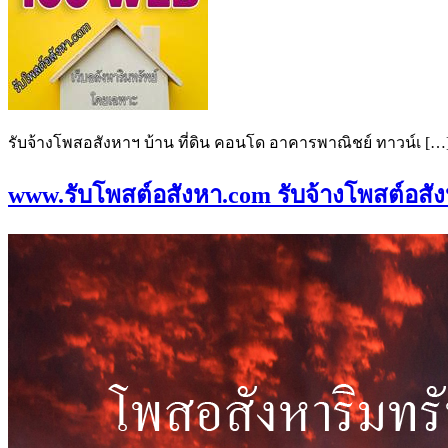
รับจ้างโพสอสังหาฯ บ้าน ที่ดิน คอนโด อาคารพาณิชย์ ทาวน์เ […
www.รับโพสต์อสังหา.com รับจ้างโพสต์อสังห