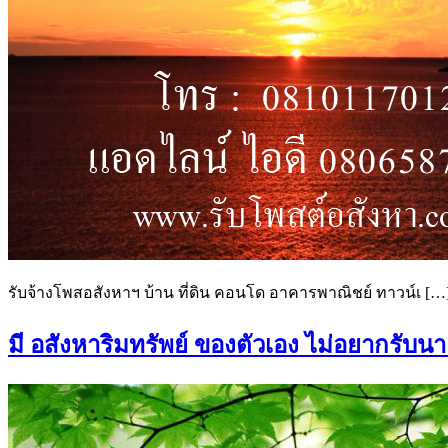
รับจ้างโพสอสังหาฯ บ้าน ที่ดิน คอนโด อาคารพาณิชย์ ทาวน์เ […
มี อสังหาริมทรัพย์ ของตัวเอง ไม่อยากรับน