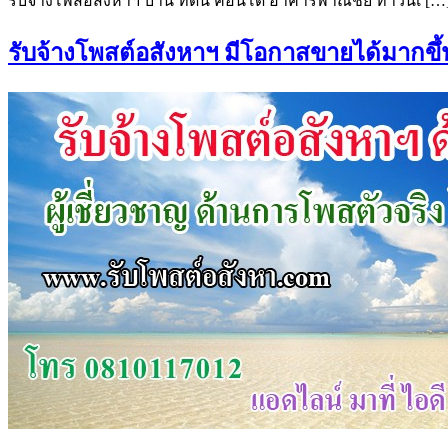
รับจ้างโพสอสังหาฯ บ้าน ที่ดิน คอนโด อาคารพาณิชย์ ทาวน์เ […
รับจ้างโพสต์อสังหาฯ มีโอกาสขายได้มากขึ้