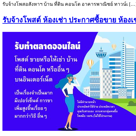
รับจ้างโพสอสังหาฯ บ้าน ที่ดิน คอนโด อาคารพาณิชย์ ทาวน์เ […
รับจ้างโพสต์ ห้องเช่า ประกาศซื้อขาย ห้องเช