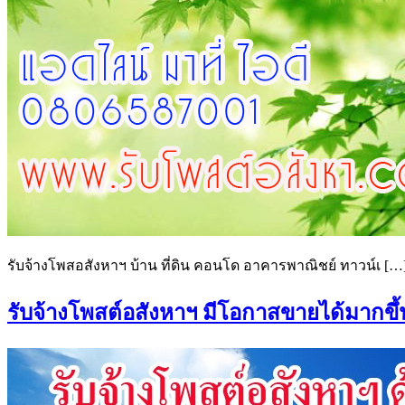
รับจ้างโพสอสังหาฯ บ้าน ที่ดิน คอนโด อาคารพาณิชย์ ทาวน์เ […
รับจ้างโพสต์อสังหาฯ มีโอกาสขายได้มากขึ้