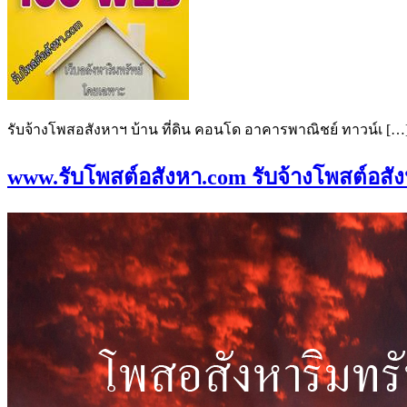
รับจ้างโพสอสังหาฯ บ้าน ที่ดิน คอนโด อาคารพาณิชย์ ทาวน์เ […
www.รับโพสต์อสังหา.com รับจ้างโพสต์อสังห