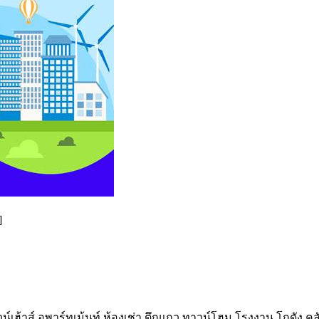
]
เฮ้าส์ อพาร์ทเม้นท์ ห้องเช่า ตึกแถว ทาวน์โฮม โรงงาน โกดัง ค