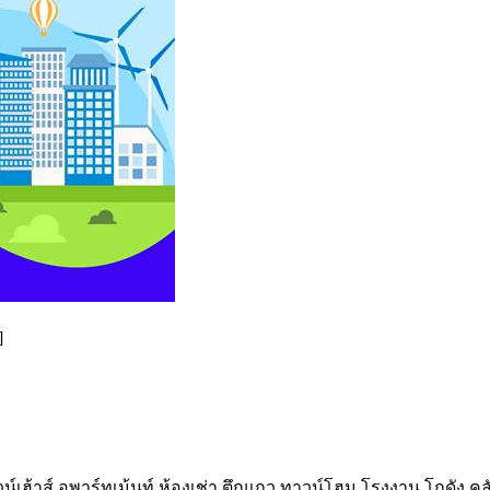
]
เฮ้าส์ อพาร์ทเม้นท์ ห้องเช่า ตึกแถว ทาวน์โฮม โรงงาน โกดัง ค