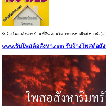
รับจ้างโพสอสังหาฯ บ้าน ที่ดิน คอนโด อาคารพาณิชย์ ทาวน์เ […
www.รับโพสต์อสังหา.com รับจ้างโพสต์อสังห