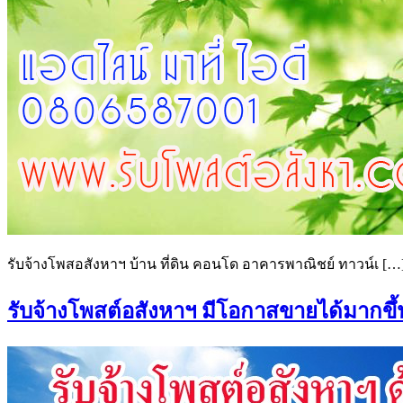
รับจ้างโพสอสังหาฯ บ้าน ที่ดิน คอนโด อาคารพาณิชย์ ทาวน์เ […
รับจ้างโพสต์อสังหาฯ มีโอกาสขายได้มากขึ้