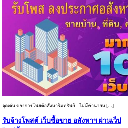
จุดเด่น ของการโพสต์อสังหาริมทรัพย์ – ไม่มีค่านายห […]
รับจ้างโพสต์ เว็บซื้อขาย อสังหาฯ ผ่านเว็ป