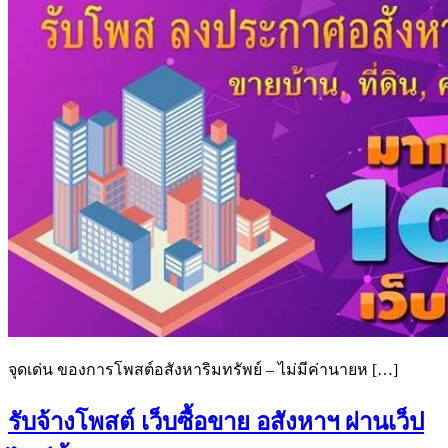
จุดเด่น ของการโพสต์อสังหาริมทรัพย์ – ไม่มีค่านายห […]
รับจ้างโพสต์ เว็บซื้อขาย อสังหาฯ ผ่านเว็ป