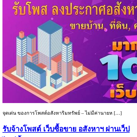
จุดเด่น ของการโพสต์อสังหาริมทรัพย์ – ไม่มีค่านายห […]
รับจ้างโพสต์ เว็บซื้อขาย อสังหาฯ ผ่านเว็ป