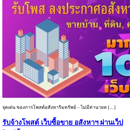
จุดเด่น ของการโพสต์อสังหาริมทรัพย์ – ไม่มีค่านายห […]
รับจ้างโพสต์ เว็บซื้อขาย อสังหาฯ ผ่านเว็ป