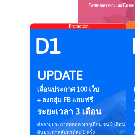
โทรติดต่อเราทาง เบอร์โทร
กด
.Promotion
D1
UPDATE
เลื่อนประกาศ 100 เว็บ
+ ลงกลุ่ม FB แถมฟรี
ระยะเวลา 3 เดือน
ต่ออายุประกาศตลอด ทุกๆเดือน จน 3 เดือน
ดันประกาศสัปดาห์ละ 1 ครั้ง