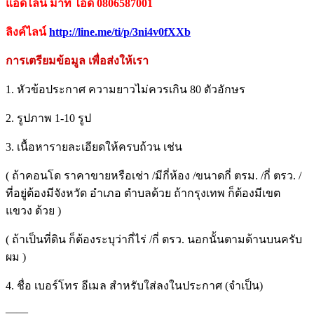
แอดไลน์ มาที่ ไอดี 0806587001
ลิงค์ไลน์
http://line.me/ti/p/
3ni4v0fXXb
การเตรียมข้อมูล เพื่อส่งให้เรา
1. หัวข้อประกาศ ความยาวไม่ควรเกิน 80 ตัวอักษร
2. รูปภาพ 1-10 รูป
3. เนื้อหารายละเอียดให้ครบถ้วน เช่น
( ถ้าคอนโด ราคาขายหรือเช่า /มีกี่ห้อง /ขนาดกี่ ตรม. /กี่ ตรว. /
ที่อยู่ต้องมีจังหวัด อำเภอ ตำบลด้วย ถ้ากรุงเทพ ก็ต้องมีเขต
แขวง ด้วย )
( ถ้าเป็นที่ดิน ก็ต้องระบุว่ากี่ไร่ /กี่ ตรว. นอกนั้นตามด้านบนครับ
ผม )
4. ชื่อ เบอร์โทร อีเมล สำหรับใส่ลงในประกาศ (จำเป็น)
——