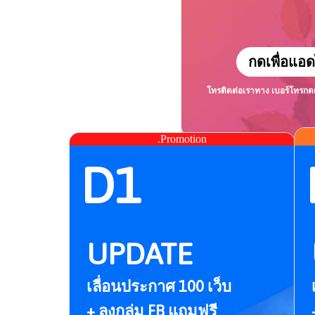
กดเพื่อแอด
โทรติดต่อเราทาง เบอร์โทร
กด
.Promotion
D1
UPDATE
เลื่อนประกาศ 100 เว็บ
+ ลงกลุ่ม FB แถมฟรี