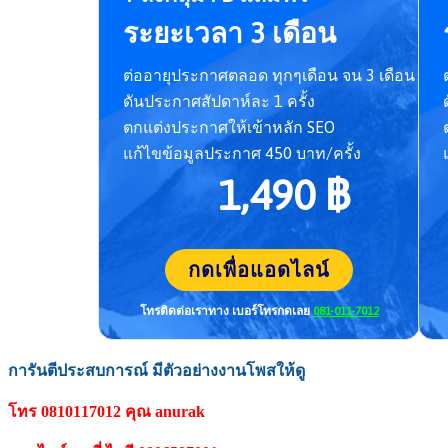
ระยะเวลา 3 เดือน
ต่ออายุประกาศตลอด ทุกๆเดือน จน 3 เดือน
ดันประกาศสัปดาห์ละ 1 ครั้ง
ตกแต่งประกาศให้เข้าหลัก SEO
แก้ไขข้อมูลประกาศ 450 บาท/ครั้ง
1,490 ฿
กดเพื่อแอดไลน์
โทรติดต่อเราทาง เบอร์โทร
กดเลย
081-011-7012
การันตีประสบการณ์ มีตัวอย่างงานโพสให้ดู
โทร 0810117012 คุณ anurak