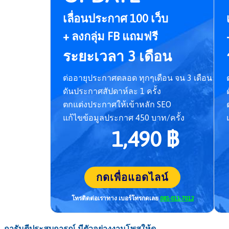
เลื่อนประกาศ 100 เว็บ
+ ลงกลุ่ม FB แถมฟรี
ระยะเวลา 3 เดือน
ต่ออายุประกาศตลอด ทุกๆเดือน จน 3 เดือน
ดันประกาศสัปดาห์ละ 1 ครั้ง
ตกแต่งประกาศให้เข้าหลัก SEO
แก้ไขข้อมูลประกาศ 450 บาท/ครั้ง
1,490 ฿
กดเพื่อแอดไลน์
โทรติดต่อเราทาง เบอร์โทร
กดเลย
081-011-7012
การันตีประสบการณ์ มีตัวอย่างงานโพสให้ดู