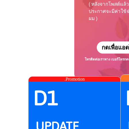
( หลังจากโพสต์แล้ว
ประกาศจะมีค่าใช้จ่า
ผม )
กดเพื่อแอด
โทรติดต่อเราทาง เบอร์โทร
กด
.Promotion
D1
UPDATE