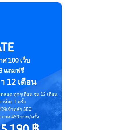
TE
าศ 100 เว็บ
FB แถมฟรี
า 12 เดือน
ตลอด ทุกๆเดือน จน 12 เดือน
าห์ละ 1 ครั้ง
ห้เข้าหลัก SEO
ะกาศ 450 บาท/ครั้ง
5,190 ฿