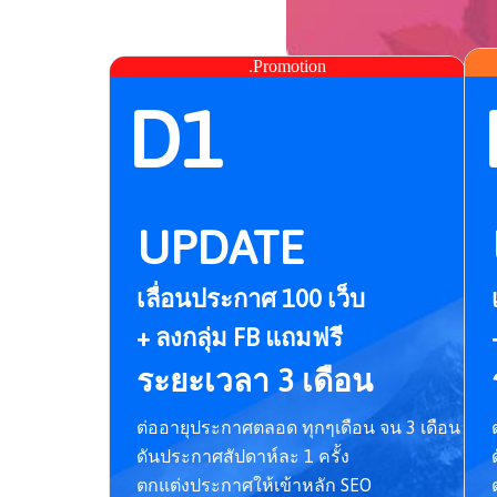
.Promotion
D1
UPDATE
เลื่อนประกาศ 100 เว็บ
+ ลงกลุ่ม FB แถมฟรี
ระยะเวลา 3 เดือน
ต่ออายุประกาศตลอด ทุกๆเดือน จน 3 เดือน
ดันประกาศสัปดาห์ละ 1 ครั้ง
ตกแต่งประกาศให้เข้าหลัก SEO