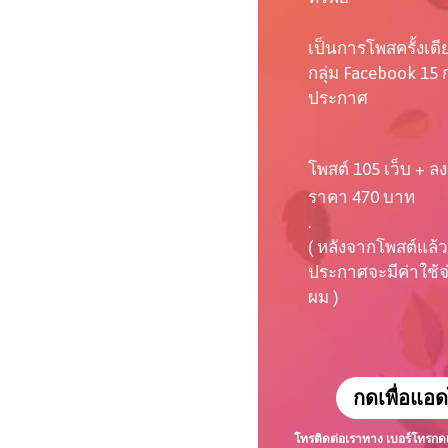
เป็นการโพสครั้งเด
กลุ่ม Facebook 15 ก
ประกาศ
โพสต์ 105 เว็บ + ลง
ราคา 470 บาท
.
( หลังจากโพสต์แล้ว
ประกาศจะมีค่าใช้จ่า
ผม )
กดเพื่อแอด
โทรติดต่อเราทาง เบอร์โทร
กด