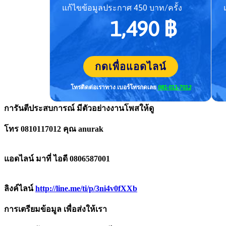
แก้ไขข้อมูลประกาศ 450 บาท/ครั้ง
1,490 ฿
กดเพื่อแอดไลน์
โทรติดต่อเราทาง เบอร์โทร
กดเลย
081-011-7012
การันตีประสบการณ์ มีตัวอย่างงานโพสให้ดู
โทร 0810117012 คุณ anurak
แอดไลน์ มาที่ ไอดี 0806587001
ลิงค์ไลน์
http://line.me/ti/p/3ni4v0fXXb
การเตรียมข้อมูล เพื่อส่งให้เรา