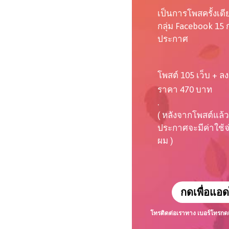
เป็นการโพสครั้งเด
กลุ่ม Facebook 15 ก
ประกาศ
โพสต์ 105 เว็บ + ลง
ราคา 470 บาท
.
( หลังจากโพสต์แล้ว
ประกาศจะมีค่าใช้จ่า
ผม )
กดเพื่อแอด
โทรติดต่อเราทาง เบอร์โทร
กด