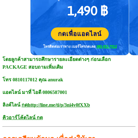
1,490 ฿
กดเพื่อแอดไลน์
โทรติดต่อเราทาง เบอร์โทร
กดเลย
081-011-7012
โดยลูกค้าสามารถศึกษารายละเอี
ยดต่างๆ ก่อนเลือก
PACKAGE สอบถามเพิ่มเติม
โทร 0810117012 คุณ anurak
แอดไลน์ มาที่ ไอดี 0806587001
ลิงค์ไลน์
กด
http://line.me/ti/p/
3ni4v0fXXb
คิวอาร์โค้ดไลน์ กด