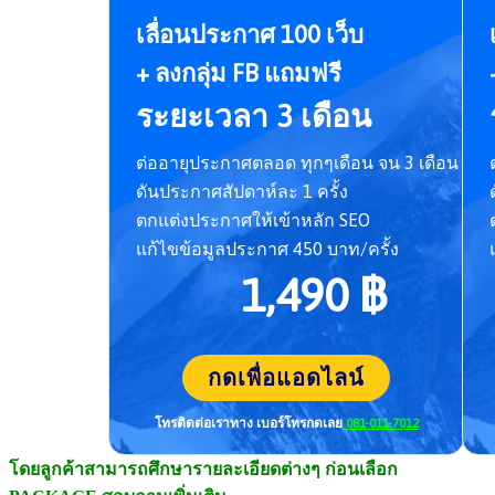
เลื่อนประกาศ 100 เว็บ
+ ลงกลุ่ม FB แถมฟรี
ระยะเวลา 3 เดือน
ต่ออายุประกาศตลอด ทุกๆเดือน จน 3 เดือน
ดันประกาศสัปดาห์ละ 1 ครั้ง
ตกแต่งประกาศให้เข้าหลัก SEO
แก้ไขข้อมูลประกาศ 450 บาท/ครั้ง
1,490 ฿
กดเพื่อแอดไลน์
โทรติดต่อเราทาง เบอร์โทร
กดเลย
081-011-7012
โดยลูกค้าสามารถศึกษารายละเอี
ยดต่างๆ ก่อนเลือก