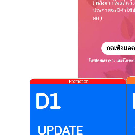
( หลังจากโพสต์แล้ว
ประกาศจะมีค่าใช้จ่า
ผม )
กดเพื่อแอด
โทรติดต่อเราทาง เบอร์โทร
กด
.Promotion
D1
UPDATE