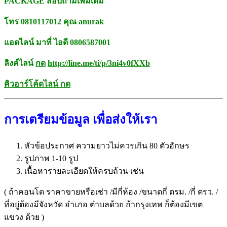
PACKAGE สอบถามเพิ่มเติม
โทร 0810117012 คุณ anurak
แอดไลน์ มาที่ ไอดี 0806587001
ลิงค์ไลน์
กด
http://line.me/ti/p/
3ni4v0fXXb
คิวอาร์โค้ดไลน์ กด
การเตรียมข้อมูล เพื่อส่งให้เรา
หัวข้อประกาศ ความยาวไม่ควรเกิน 80 ตัวอักษร
รูปภาพ 1-10 รูป
เนื้อหารายละเอียดให้ครบถ้วน เช่น
( ถ้าคอนโด ราคาขายหรือเช่า /มีกี่ห้อง /ขนาดกี่ ตรม. /กี่ ตรว. /
ที่อยู่ต้องมีจังหวัด อำเภอ ตำบลด้วย ถ้ากรุงเทพ ก็ต้องมีเขต
แขวง ด้วย )