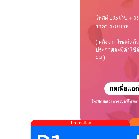
โพสต์ 105 เว็บ + ลง
ราคา 470 บาท
.
( หลังจากโพสต์แล้ว
ประกาศจะมีค่าใช้จ่า
ผม )
กดเพื่อแอด
โทรติดต่อเราทาง เบอร์โทร
กด
.Promotion