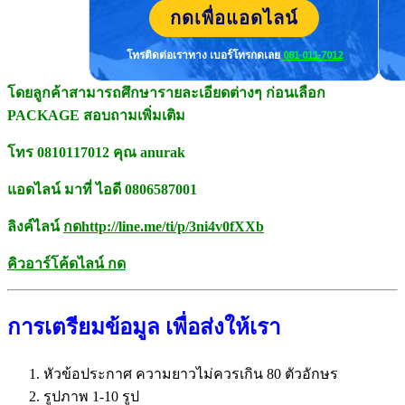
กดเพื่อแอดไลน์
โทรติดต่อเราทาง เบอร์โทร
กดเลย
081-011-7012
โดยลูกค้าสามารถศึกษารายละเอี
ยดต่างๆ ก่อนเลือก
PACKAGE สอบถามเพิ่มเติม
โทร 0810117012 คุณ anurak
แอดไลน์ มาที่ ไอดี 0806587001
ลิงค์ไลน์
กด
http://line.me/ti/p/
3ni4v0fXXb
คิวอาร์โค้ดไลน์ กด
การเตรียมข้อมูล เพื่อส่งให้เรา
หัวข้อประกาศ ความยาวไม่ควรเกิน 80 ตัวอักษร
รูปภาพ 1-10 รูป