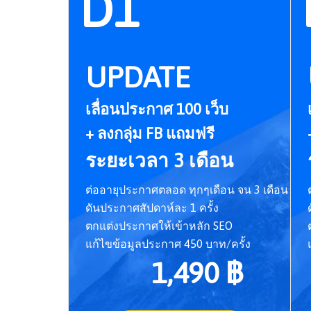
D1
UPDATE
เลื่อนประกาศ 100 เว็บ
+ ลงกลุ่ม FB แถมฟรี
ระยะเวลา 3 เดือน
ต่ออายุประกาศตลอด ทุกๆเดือน จน 3 เดือน
ดันประกาศสัปดาห์ละ 1 ครั้ง
ตกแต่งประกาศให้เข้าหลัก SEO
แก้ไขข้อมูลประกาศ 450 บาท/ครั้ง
1,490 ฿