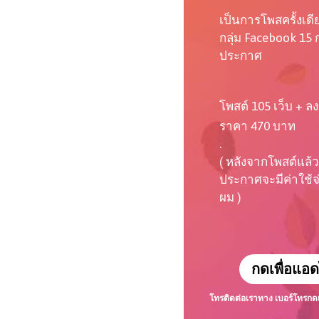
เป็นการโพสครั้งเด
กลุ่ม Facebook 15 ก
ประกาศ
โพสต์ 105 เว็บ + ลง
ราคา 470 บาท
.
( หลังจากโพสต์แล้ว
ประกาศจะมีค่าใช้จ่า
ผม )
กดเพื่อแอด
โทรติดต่อเราทาง เบอร์โทร
กด