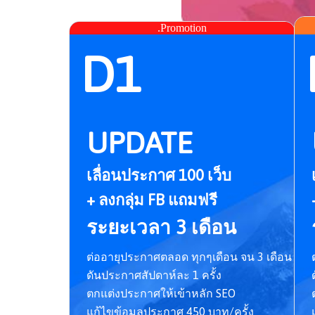
.Promotion
D1
UPDATE
เลื่อนประกาศ 100 เว็บ
+ ลงกลุ่ม FB แถมฟรี
ระยะเวลา 3 เดือน
ต่ออายุประกาศตลอด ทุกๆเดือน จน 3 เดือน
ดันประกาศสัปดาห์ละ 1 ครั้ง
ตกแต่งประกาศให้เข้าหลัก SEO
แก้ไขข้อมูลประกาศ 450 บาท/ครั้ง