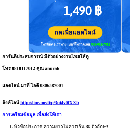
1,490 ฿
กดเพื่อแอดไลน์
โทรติดต่อเราทาง เบอร์โทร
กดเลย
081-011-7012
การันตีประสบการณ์ มีตัวอย่างงานโพสให้ดู
โทร 0810117012 คุณ anurak
แอดไลน์ มาที่ ไอดี 0806587001
ลิงค์ไลน์
http://line.me/ti/p/3ni4v0fXXb
การเตรียมข้อมูล เพื่อส่งให้เรา
หัวข้อประกาศ ความยาวไม่ควรเกิน 80 ตัวอักษร