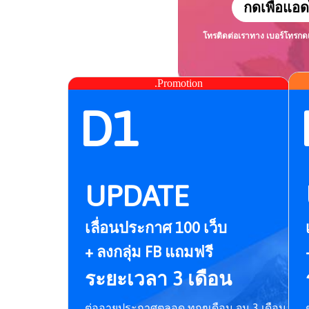
กดเพื่อแอด
โทรติดต่อเราทาง เบอร์โทร
กด
.Promotion
D1
UPDATE
เลื่อนประกาศ 100 เว็บ
+ ลงกลุ่ม FB แถมฟรี
ระยะเวลา 3 เดือน
ต่ออายุประกาศตลอด ทุกๆเดือน จน 3 เดือน