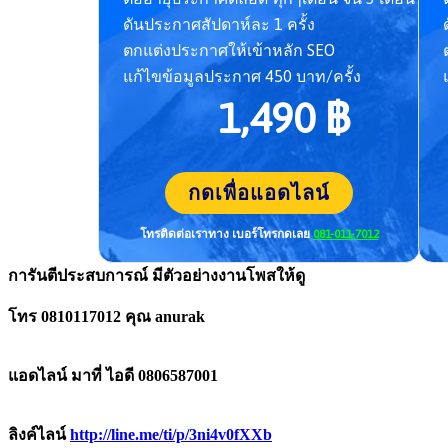
ดันประกาศสัปดาห์ละ 1 ครั้ง
ตกแต่งประกาศให้เข้าหลัก SEO
แก้ไขข้อมูลประกาศ 450 บาท/ครั้ง
1,490 ฿
กดเพื่อแอดไลน์
โทรติดต่อเราทาง เบอร์โทร
กดเลย
081-011-7012
การันตีประสบการณ์ มีตัวอย่างงานโพสให้ดู
โทร 0810117012 คุณ anurak
แอดไลน์ มาที่ ไอดี 0806587001
ลิงค์ไลน์
http://line.me/ti/p/3ni4v0fXXb