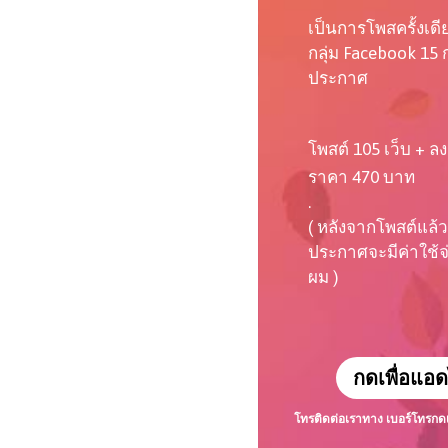
เป็นการโพสครั้งเด
กลุ่ม Facebook 15 ก
ประกาศ
โพสต์ 105 เว็บ + ลง
ราคา 470 บาท
.
( หลังจากโพสต์แล้ว
ประกาศจะมีค่าใช้จ่า
ผม )
กดเพื่อแอด
โทรติดต่อเราทาง เบอร์โทร
กด