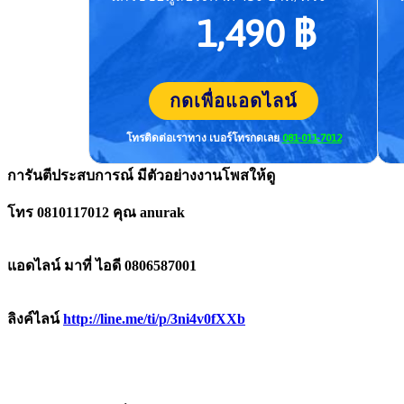
1,490 ฿
กดเพื่อแอดไลน์
โทรติดต่อเราทาง เบอร์โทร
กดเลย
081-011-7012
การันตีประสบการณ์ มีตัวอย่างงานโพสให้ดู
โทร 0810117012 คุณ anurak
แอดไลน์ มาที่ ไอดี 0806587001
ลิงค์ไลน์
http://line.me/ti/p/3ni4v0fXXb