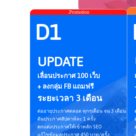
.Promotion
D1
UPDATE
เลื่อนประกาศ 100 เว็บ
+ ลงกลุ่ม FB แถมฟรี
ระยะเวลา 3 เดือน
ต่ออายุประกาศตลอด ทุกๆเดือน จน 3 เดือน
ดันประกาศสัปดาห์ละ 1 ครั้ง
ตกแต่งประกาศให้เข้าหลัก SEO
แก้ไขข้อมูลประกาศ 450 บาท/ครั้ง