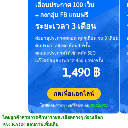
เลื่อนประกาศ 100 เว็บ
+ ลงกลุ่ม FB แถมฟรี
ระยะเวลา 3 เดือน
ต่ออายุประกาศตลอด ทุกๆเดือน จน 3 เดือน
ดันประกาศสัปดาห์ละ 1 ครั้ง
ตกแต่งประกาศให้เข้าหลัก SEO
แก้ไขข้อมูลประกาศ 450 บาท/ครั้ง
1,490 ฿
กดเพื่อแอดไลน์
โทรติดต่อเราทาง เบอร์โทร
กดเลย
081-011-7012
โดยลูกค้าสามารถศึกษารายละเอี
ยดต่างๆ ก่อนเลือก
PACKAGE สอบถามเพิ่มเติม