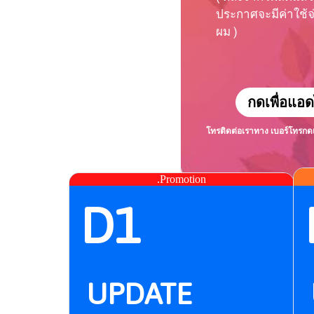
ประกาศจะมีค่าใช้จ่า
ผม )
กดเพื่อแอด
โทรติดต่อเราทาง เบอร์โทร
กด
.Promotion
D1
UPDATE