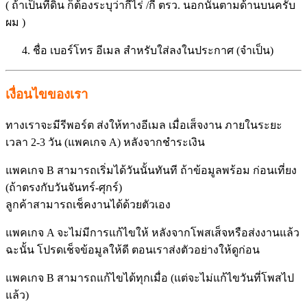
( ถ้าเป็นที่ดิน ก็ต้องระบุว่ากี่ไร่ /กี่ ตรว. นอกนั้นตามด้านบนครับ
ผม )
ชื่อ เบอร์โทร อีเมล สำหรับใส่ลงในประกาศ (จำเป็น)
เงื่อนไขของเรา
ทางเราจะมีรีพอร์ต ส่งให้ทางอีเมล เมื่อเส็จงาน ภายในระยะ
เวลา 2-3 วัน (แพคเกจ A) หลังจากชำระเงิน
แพคเกจ B สามารถเริ่มได้วันนั้นทันที ถ้าข้อมูลพร้อม ก่อนเที่ยง
(ถ้าตรงกับวันจันทร์-ศุกร์)
ลูกค้าสามารถเช็คงานได้ด้วยตั
วเอง
แพคเกจ A จะไม่มีการแก้ไขให้ หลังจากโพสเส็จหรือส่งงานแล้ว
ฉะนั้น โปรดเช็จข้อมูลให้ดี ตอนเราส่งตัวอย่างให้ดูก่อน
แพคเกจ B สามารถแก้ไขได้ทุกเมื่อ (แต่จะไม่แก้ไขวันที่โพสไป
แล้ว)