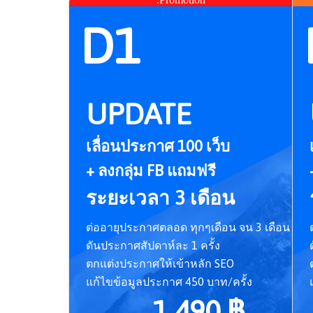
D1
UPDATE
เลื่อนประกาศ 100 เว็บ
+ ลงกลุ่ม FB แถมฟรี
ระยะเวลา 3 เดือน
ต่ออายุประกาศตลอด ทุกๆเดือน จน 3 เดือน
ดันประกาศสัปดาห์ละ 1 ครั้ง
ตกแต่งประกาศให้เข้าหลัก SEO
แก้ไขข้อมูลประกาศ 450 บาท/ครั้ง
1,490 ฿