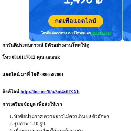
กดเพื่อแอดไลน์
โทรติดต่อเราทาง เบอร์โทร
กดเลย
081-011-7012
การันตีประสบการณ์ มีตัวอย่างงานโพสให้ดู
โทร 0810117012 คุณ anurak
แอดไลน์ มาที่ ไอดี 0806587001
ลิงค์ไลน์
http://line.me/ti/p/3ni4v0fXXb
การเตรียมข้อมูล เพื่อส่งให้เรา
หัวข้อประกาศ ความยาวไม่ควรเกิน 80 ตัวอักษร
รูปภาพ 1-10 รูป
เนื้อหารายละเอียดให้ครบถ้วน เช่น