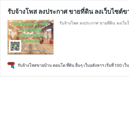
รับจ้างโพส ลงประกาศ ขายที่ดิน ลงเว็บไซต์ขาย
รับจ้างโพส ลงประกาศ ขายที่ดิน ลงเว็บไ
รับจ้างโพสขายบ้าน คอนโด ที่ดิน อื่นๆ เว็บอสังหาฯ เริ่มที่ 100 เว็บ