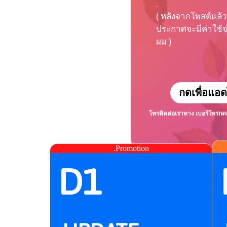
.
( หลังจากโพสต์แล้ว
ประกาศจะมีค่าใช้จ่า
ผม )
กดเพื่อแอด
โทรติดต่อเราทาง เบอร์โทร
กด
.Promotion
D1