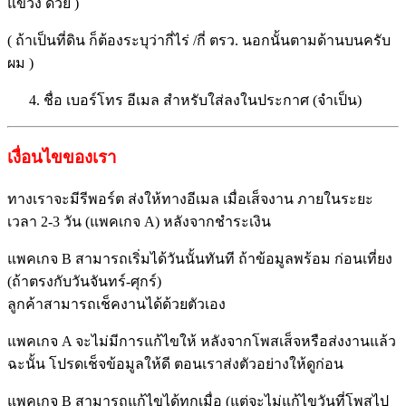
แขวง ด้วย )
( ถ้าเป็นที่ดิน ก็ต้องระบุว่ากี่ไร่ /กี่ ตรว. นอกนั้นตามด้านบนครับ
ผม )
ชื่อ เบอร์โทร อีเมล สำหรับใส่ลงในประกาศ (จำเป็น)
เงื่อนไขของเรา
ทางเราจะมีรีพอร์ต ส่งให้ทางอีเมล เมื่อเส็จงาน ภายในระยะ
เวลา 2-3 วัน (แพคเกจ A) หลังจากชำระเงิน
แพคเกจ B สามารถเริ่มได้วันนั้นทันที ถ้าข้อมูลพร้อม ก่อนเที่ยง
(ถ้าตรงกับวันจันทร์-ศุกร์)
ลูกค้าสามารถเช็คงานได้ด้วยตั
วเอง
แพคเกจ A จะไม่มีการแก้ไขให้ หลังจากโพสเส็จหรือส่งงานแล้ว
ฉะนั้น โปรดเช็จข้อมูลให้ดี ตอนเราส่งตัวอย่างให้ดูก่อน
แพคเกจ B สามารถแก้ไขได้ทุกเมื่อ (แต่จะไม่แก้ไขวันที่โพสไป