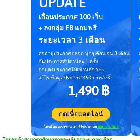
UPDATE
เลื่อนประกาศ 100 เว็บ
+ ลงกลุ่ม FB แถมฟรี
ระยะเวลา 3 เดือน
ต่ออายุประกาศตลอด ทุกๆเดือน จน 3 เดือน
ดันประกาศสัปดาห์ละ 1 ครั้ง
ตกแต่งประกาศให้เข้าหลัก SEO
แก้ไขข้อมูลประกาศ 450 บาท/ครั้ง
1,490 ฿
กดเพื่อแอดไลน์
โทรติดต่อเราทาง เบอร์โทร
กดเลย
081-011-7012
โดยลูกค้าสามารถศึกษารายละเอี
ยดต่างๆ ก่อนเลือก